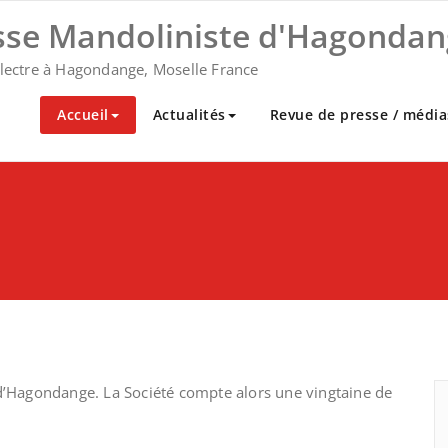
sse Mandoliniste d'Hagondan
plectre à Hagondange, Moselle France
Accueil
Actualités
Revue de presse / média
 d’Hagondange. La Société compte alors une vingtaine de