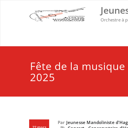
Skip
Jeune
to
content
Orchestre à 
Fête de la musique 
2025
Par
Jeunesse Mandoliniste d'Ha
22 mars