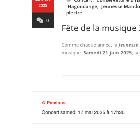
Concert
,
Conservatoire d'
2025
Hagondange
,
Jeunesse Mando
plectre
0
Fête de la musique 
Comme chaque année, la
Jeunesse
musique,
Samedi 21 juin 2025
, s
Navigation
Previous
de
Concert samedi 17 mai 2025 à 17h30
l’article