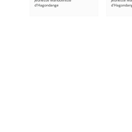
Jeunesse Mandoliniste
Jeunesse Ma
d'Hagondange
d'Hagondan