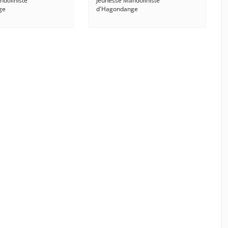
ndoliniste
Jeunesse Mandoliniste
ge
d'Hagondange