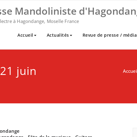
sse Mandoliniste d'Hagondan
plectre à Hagondange, Moselle France
Accueil
Actualités
Revue de presse / média
21 juin
Accuei
gondange