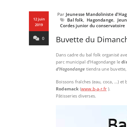
Par
Jeunesse Mandoliniste d'Ha
12 juin
Bal folk
,
Hagondange
,
Jeun
2019
Cordes junior du conservatoire
Buvette du Dimanch
0
Dans cadre du bal folk organisé av
parc municipal d’Hagondange le
di
d’Hagondange
tiendra une buvette
Boissons fraîches (eau, coca, …) et 
Rodemack
(
www.b-a-r.fr
).
Pâtisseries diverses.