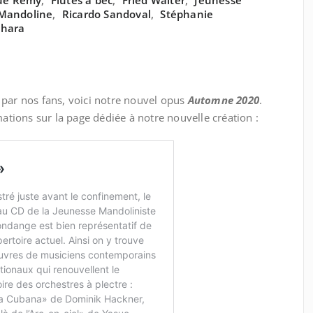
ue Rémy
,
Flûtes à bec
,
Fried Walter
,
Jeunesse
Mandoline
,
Ricardo Sandoval
,
Stéphanie
hara
par nos fans, voici notre nouvel opus
Automne 2020
.
ations sur la page dédiée à notre nouvelle création :