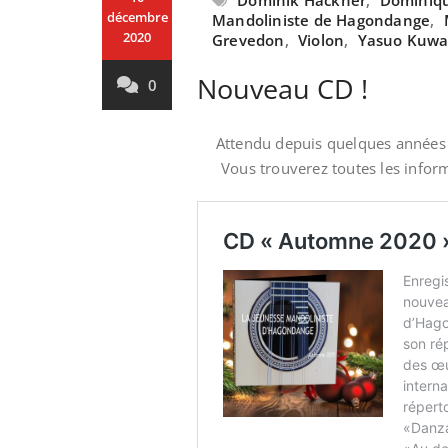
Dominik Hackner
,
Dominiq
décembre
Mandoliniste de Hagondange
,
2020
Grevedon
,
Violon
,
Yasuo Kuwa
Nouveau CD !
0
Attendu depuis quelques années 
Vous trouverez toutes les inform