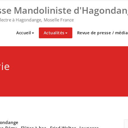
sse Mandoliniste d'Hagondan
plectre à Hagondange, Moselle France
Accueil
Actualités
Revue de presse / média
ie
gondange