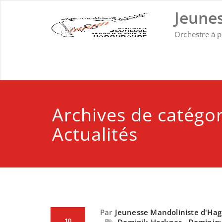
Skip
Jeune
to
content
Orchestre à 
Archives de catégor
Actualités
Par
Jeunesse Mandoliniste d'Ha
10