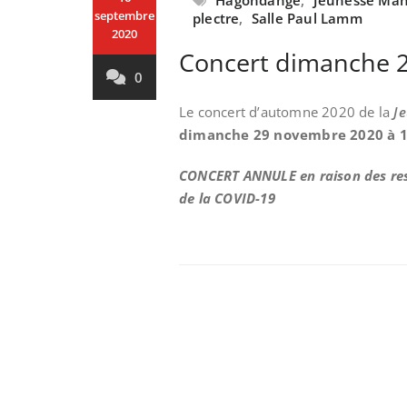
Hagondange
,
Jeunesse Man
septembre
plectre
,
Salle Paul Lamm
2020
Concert dimanche 
0
Le concert d’automne 2020 de la
J
dimanche 29 novembre 2020 à 
CONCERT ANNULE en raison des restr
de la COVID-19