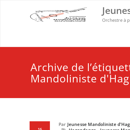
Skip
Jeune
to
content
Orchestre à 
Archive de l’étique
Mandoliniste d'Ha
Par
Jeunesse Mandoliniste d'Ha
16