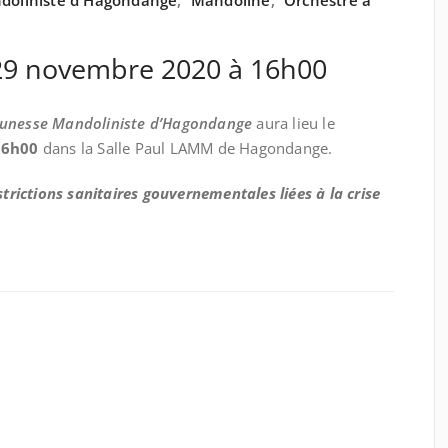
doliniste d'Hagondange
,
Mandoline
,
Orchestre à
29 novembre 2020 à 16h00
eunesse Mandoliniste d’Hagondange
aura lieu le
16h00
dans la Salle Paul LAMM de Hagondange.
ictions sanitaires gouvernementales liées à la crise