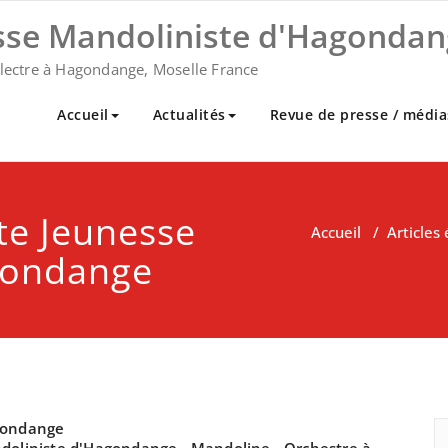
sse Mandoliniste d'Hagondan
plectre à Hagondange, Moselle France
Accueil
Actualités
Revue de presse / média
tte Jeunesse
Accueil
/
Articles
gondange
gondange