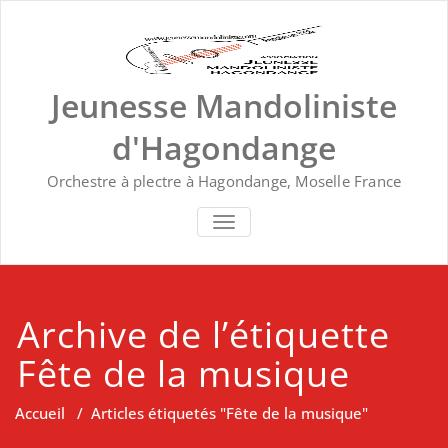
Skip
to
content
Jeunesse Mandoliniste
d'Hagondange
Orchestre à plectre à Hagondange, Moselle France
TOGGLE NAVIGATION
Archive de l’étiquette
Fête de la musique
Accueil
/
Articles étiquetés "Fête de la musique"