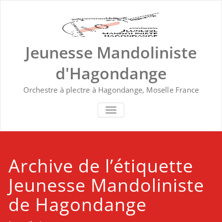
Skip
to
content
Jeunesse Mandoliniste
d'Hagondange
Orchestre à plectre à Hagondange, Moselle France
TOGGLE NAVIGATION
Archive de l’étiquette
Jeunesse Mandoliniste
de Hagondange