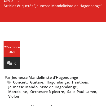
Accueil
/
Articles étiquetés "Jeunesse Mandoliniste de Hagondange"
27 octobre
2025
0
Par
Jeunesse Mandoliniste d'Hagondange
Concert
,
Guitare
,
Hagondange
,
Hautbois
,
Jeunesse Mandoliniste de Hagondange
,
Mandoline
,
Orchestre à plectre
,
Salle Paul Lamm
,
Violon