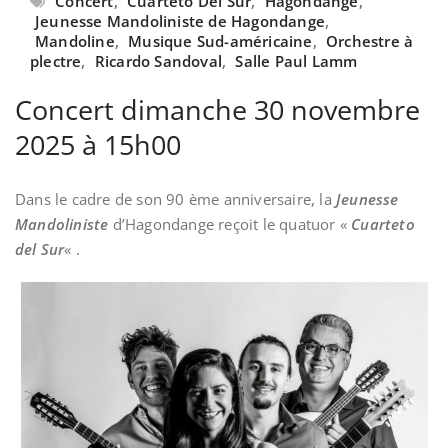
Concert
,
Cuarteto Del Sur
,
Hagondange
,
Jeunesse Mandoliniste de Hagondange
,
Mandoline
,
Musique Sud-américaine
,
Orchestre à
plectre
,
Ricardo Sandoval
,
Salle Paul Lamm
Concert dimanche 30 novembre
2025 à 15h00
Dans le cadre de son 90 ème anniversaire, la
Jeunesse
Mandoliniste
d’Hagondange reçoit le quatuor «
Cuarteto
del Sur
« .