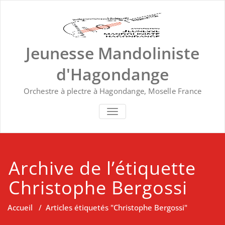
Skip
to
content
Jeunesse Mandoliniste
d'Hagondange
Orchestre à plectre à Hagondange, Moselle France
TOGGLE NAVIGATION
Archive de l’étiquette
Christophe Bergossi
Accueil
/
Articles étiquetés "Christophe Bergossi"