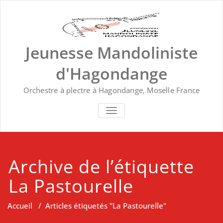
Skip
to
content
Jeunesse Mandoliniste
d'Hagondange
Orchestre à plectre à Hagondange, Moselle France
TOGGLE NAVIGATION
Archive de l’étiquette
La Pastourelle
Accueil
/
Articles étiquetés "La Pastourelle"