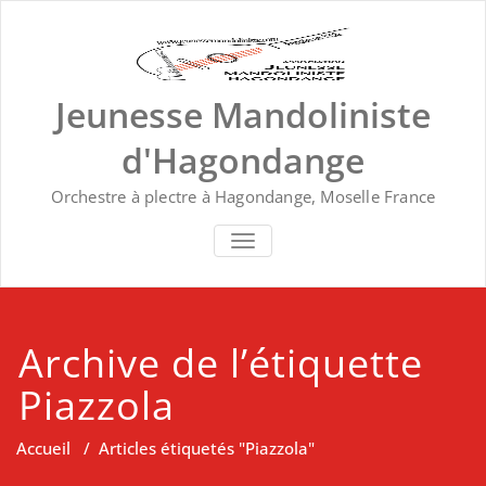
Skip
to
content
Jeunesse Mandoliniste
d'Hagondange
Orchestre à plectre à Hagondange, Moselle France
TOGGLE NAVIGATION
Archive de l’étiquette
Piazzola
Accueil
/
Articles étiquetés "Piazzola"