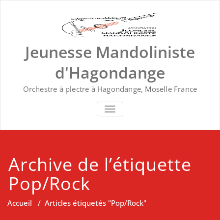
Skip
to
content
Jeunesse Mandoliniste
d'Hagondange
Orchestre à plectre à Hagondange, Moselle France
TOGGLE NAVIGATION
Archive de l’étiquette
Pop/Rock
Accueil
/
Articles étiquetés "Pop/Rock"