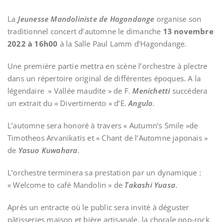
La
Jeunesse Mandoliniste de Hagondange
organise son
traditionnel concert d’automne le dimanche
13 novembre
2022 à 16h00
à la Salle Paul Lamm d’Hagondange.
Une première partie mettra en scène l’orchestre à plectre
dans un répertoire original de différentes époques. A la
légendaire » Vallée maudite » de F.
Menichetti
succédera
un extrait du « Divertimento » d’E.
Angulo
.
L’automne sera honoré à travers « Autumn’s Smile »de
Timotheos Arvanikatis et « Chant de l’Automne japonais »
de
Yasuo Kuwahara
.
L’orchestre terminera sa prestation par un dynamique :
« Welcome to café Mandolin » de
Takashi Yuasa
.
Après un entracte où le public sera invité à déguster
pâtisseries maison et bière artisanale, la chorale pop-rock