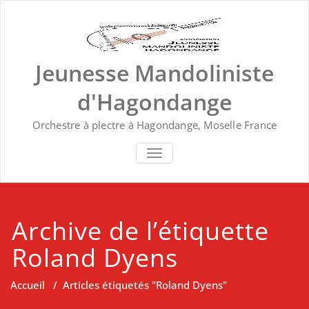
Skip
to
content
Jeunesse Mandoliniste
d'Hagondange
Orchestre à plectre à Hagondange, Moselle France
TOGGLE NAVIGATION
Archive de l’étiquette
Roland Dyens
Accueil
/
Articles étiquetés "Roland Dyens"